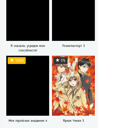
Я сказала, усредни мои
Психопаспорт 3
способности!
100%
0%
Моя геройская академия 4
Яркая Чихая 3