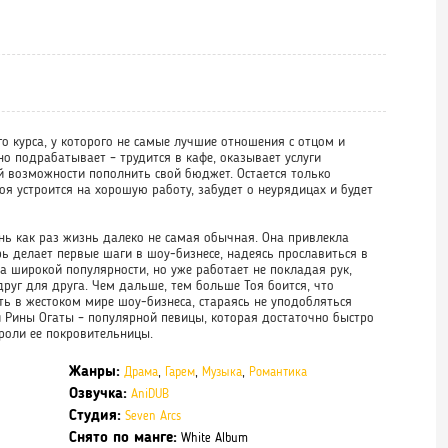
о курса, у которого не самые лучшие отношения с отцом и
но подрабатывает – трудится в кафе, оказывает услуги
й возможности пополнить свой бюджет. Остается только
оя устроится на хорошую работу, забудет о неурядицах и будет
нь как раз жизнь далеко не самая обычная. Она привлекла
ь делает первые шаги в шоу-бизнесе, надеясь прославиться в
ла широкой популярности, но уже работает не покладая рук,
друг для друга. Чем дальше, тем больше Тоя боится, что
ь в жестоком мире шоу-бизнеса, стараясь не уподобляться
 Рины Огаты – популярной певицы, которая достаточно быстро
роли ее покровительницы.
Жанры:
Драма
,
Гарем
,
Музыка
,
Романтика
Озвучка:
AniDUB
Студия:
Seven Arcs
Снято по манге:
White Album