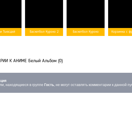
 и Тьюсдэй
Баскетбол Куроко 2
Баскетбол Куроко
Корзинка с ф
ИИ К АНИМЕ Белый Альбом (0)
ция
ли, находящиеся в группе
Гость
, не могут оставлять комментарии к данной пу