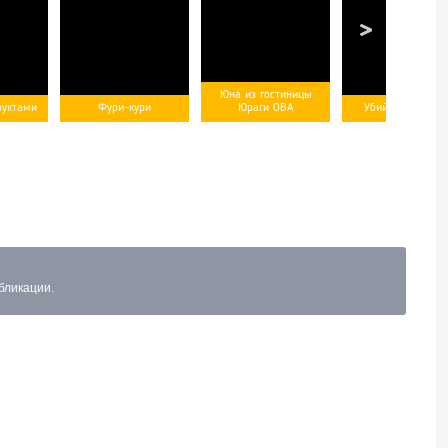
Юна из гостиницы
руктами
Фури-кури
Юраги ОВА
Убийца гоблино
бликации.