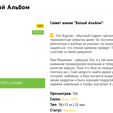
ый Альбом
Сюжет аниме "Белый Альбом":
2009
13 ИЗ 13
Тоя Фудзия – обычный студент третьег
перманентная нехватка денег. Он постоян
репетитора и вообще не упускает ни одно
надеяться, что плохие времена пройдут, Т
счастлив со своей девушкой.
Юки Морикава – девушка Тои, и у нее жиз
внимание продюсерской компании и тепер
качестве айдола. Пока что Юки не сниска
поэтому им с Тоей непросто найти время 
потеряет любимую, а Юки пытается выжит
своим недругам и быть хорошей подругой
ТРЕТЬ ОНЛАЙН
оценила новенькую и теперь выступает в 
Просмотров:
760
Сезон:
Осень 2009
Тип:
ТВ(>13 эп.) 25 мин
Статус:
Завершен