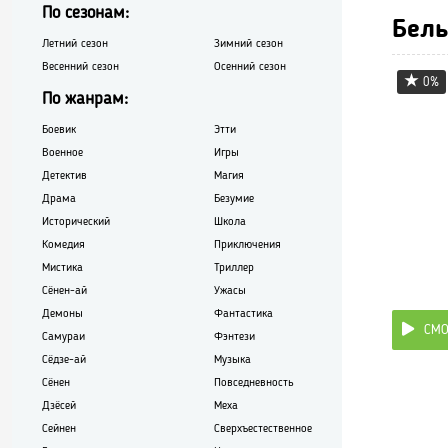
По сезонам:
Бел
Летний сезон
Зимний сезон
Весенний сезон
Осенний сезон
0%
По жанрам:
Боевик
Этти
Военное
Игры
Детектив
Магия
Драма
Безумие
Исторический
Школа
Комедия
Приключения
Мистика
Триллер
Сёнен-ай
Ужасы
Демоны
Фантастика
СМО
Самураи
Фэнтези
Сёдзе-ай
Музыка
Сёнен
Повседневность
Дзёсей
Меха
Сейнен
Сверхъестественное