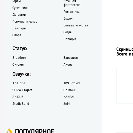
Гарем
Научная
фантастика
Супер сила
Романтика
Детектив
Экшен
Психологическое
Боевые искуства
Вампиры
Сёдзе
Спорт
Пародия
Статус:
Скринш
Всего и
В работе
Завершен
Онгоинг
Анонс
Озвучка:
AniLibria
JWA Project
SHIZA Project
Onibaku
AniDUB
KANSAI
StudioBand
JAM
ПОПУЛЯРНОЕ