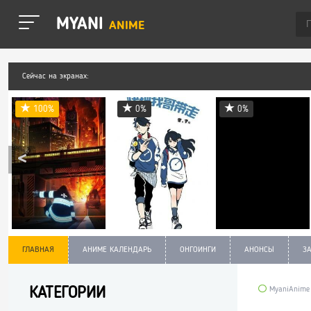
MYANI
ANIME
Сейчас на экранах:
100%
0%
0%
ГЛАВНАЯ
АНИМЕ КАЛЕНДАРЬ
ОНГОИНГИ
АНОНСЫ
З
КАТЕГОРИИ
MyaniAnime