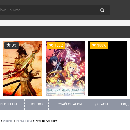
0%
100%
100%
АВЕРШЕННЫЕ
ТОП 100
СЛУЧАЙНОЕ АНИМЕ
ДОРАМЫ
ПОДДЕ
»
Аниме
»
Романтика
» Белый Альбом