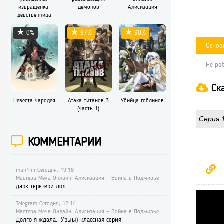
извращенка-
демонов
Алисизация
девственница
0%
97%
90%
Основ
Не ра
Ска
Невеста чародея
Атака титанов 3
Убийца гоблинов
(часть 1)
Серия 
КОММЕНТАРИИ
mun1nn Сегодня, 19:18
Мастера Меча Онлайн: Алисизация — Война в Подмирье
дарк теретери лол
Telegram Сегодня, 12:14
Мастера Меча Онлайн: Алисизация — Война в Подмирье
Долго я ждала.. Урыы) классная серия