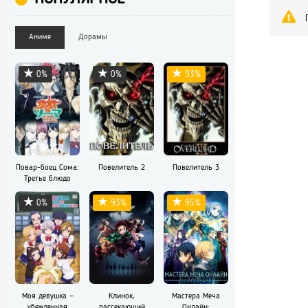
Аниме
Дорамы
0%
0%
93%
Повар-боец Сома:
Повелитель 2
Повелитель 3
Третье блюдо
0%
93%
95%
Моя девушка —
Клинок,
Мастера Меча
убежденная
рассекающий
Онлайн: