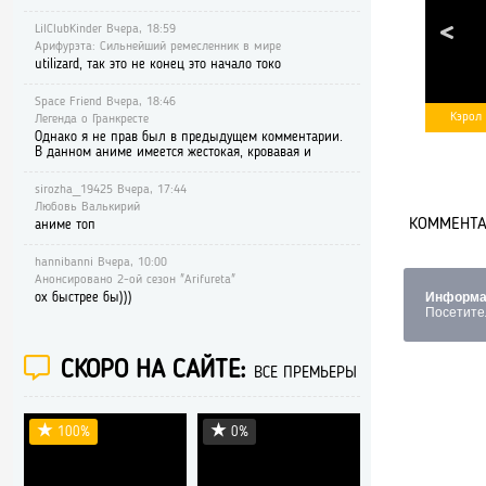
LilClubKinder Вчера, 18:59
Арифурэта: Сильнейший ремесленник в мире
utilizard, так это не конец это начало токо
Space Friend Вчера, 18:46
Кэрол
Легенда о Гранкресте
Однако я не прав был в предыдущем комментарии.
В данном аниме имеется жестокая, кровавая и
sirozha_19425 Вчера, 17:44
Любовь Валькирий
КОММЕНТАР
аниме топ
hannibanni Вчера, 10:00
Анонсировано 2-ой сезон "Arifureta"
Информа
ох быстрее бы)))
Посетите
СКОРО НА САЙТЕ:
ВСЕ ПРЕМЬЕРЫ
100%
0%