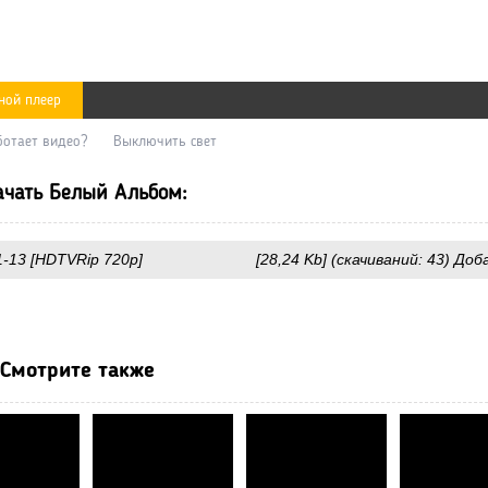
ной плеер
ботает видео?
Выключить свет
чать Белый Альбом:
1-13 [HDTVRip 720p]
[28,24 Kb] (cкачиваний: 43) Доб
Смотрите также