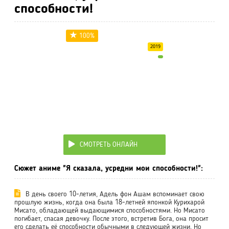
способности!
100%
2019
СМОТРЕТЬ ОНЛАЙН
Сюжет аниме "Я сказала, усредни мои способности!":
В день своего 10-летия, Адель фон Ашам вспоминает свою
прошлую жизнь, когда она была 18-летней японкой Курихарой
Мисато, обладающей выдающимися способностями. Но Мисато
погибает, спасая девочку. После этого, встретив Бога, она просит
его сделать её способности обычными в следующей жизни. Но