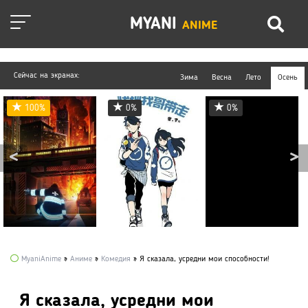
MYANI
ANIME
Сейчас на экранах:
Зима
Весна
Лето
Осень
100%
0%
0%
MyaniAnime
»
Аниме
»
Комедия
» Я сказала, усредни мои способности!
Я сказала, усредни мои