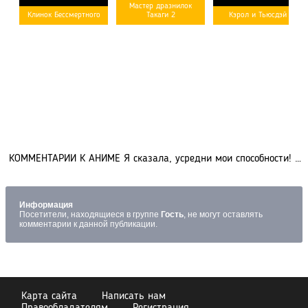
Мастер дразнилок
Клинок Бессмертного
Такаги 2
Кэрол и Тьюсдэй
КОММЕНТАРИИ К АНИМЕ Я сказала, усредни мои способности! (0)
Информация
Посетители, находящиеся в группе
Гость
, не могут оставлять
комментарии к данной публикации.
Карта сайта
Написать нам