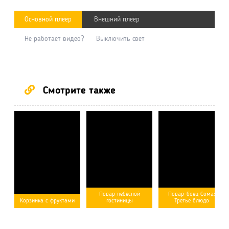
Основной плеер
Внешний плеер
Не работает видео?
Выключить свет
Смотрите также
Повар небесной
Повар-боец Сома:
Корзинка с фруктами
гостиницы
Третье блюдо