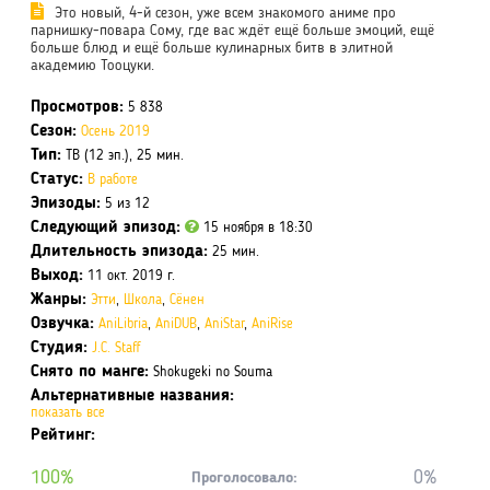
Это новый, 4-й сезон, уже всем знакомого аниме про
парнишку-повара Сому, где вас ждёт ещё больше эмоций, ещё
больше блюд и ещё больше кулинарных битв в элитной
академию Тооцуки.
Просмотров:
5 838
Сезон:
Осень 2019
Тип:
ТВ (12 эп.), 25 мин.
Статус:
В работе
Эпизоды:
5 из 12
Следующий эпизод:
15 ноября в 18:30
Длительность эпизода:
25 мин.
Выход:
11 окт. 2019 г.
Жанры:
Этти
,
Школа
,
Сёнен
Озвучка:
AniLibria
,
AniDUB
,
AniStar
,
AniRise
Студия:
J.C. Staff
Снято по манге:
Shokugeki no Souma
Альтернативные названия:
показать все
Рейтинг:
100%
0%
Проголосовало: