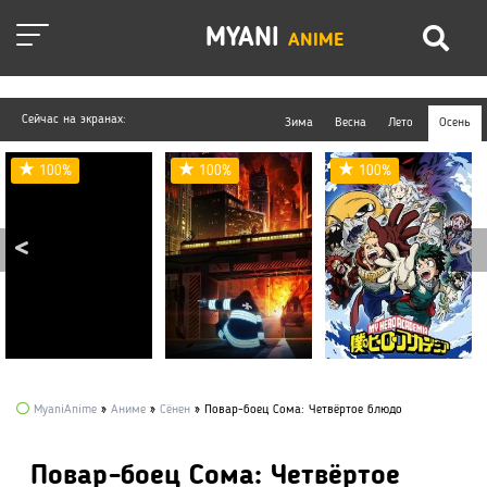
MYANI
ANIME
Сейчас на экранах:
Зима
Весна
Лето
Осень
100%
100%
100%
MyaniAnime
»
Аниме
»
Сёнен
» Повар-боец Сома: Четвёртое блюдо
Повар-боец Сома: Четвёртое