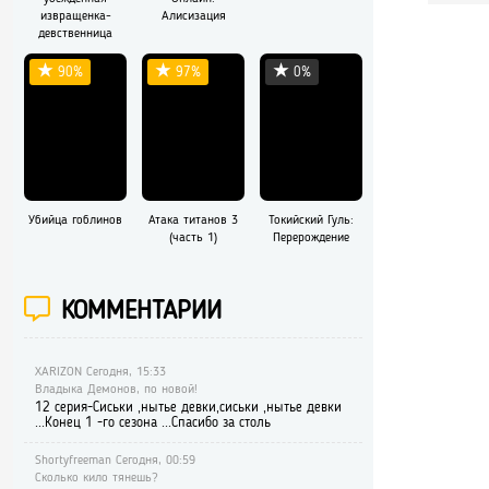
извращенка-
Алисизация
девственница
90%
97%
0%
Убийца гоблинов
Атака титанов 3
Токийский Гуль:
(часть 1)
Перерождение
КОММЕНТАРИИ
XARIZON Сегодня, 15:33
Владыка Демонов, по новой!
12 серия-Сиськи ,нытье девки,сиськи ,нытье девки
...Конец 1 -го сезона ...Спасибо за столь
Shortyfreeman Сегодня, 00:59
Сколько кило тянешь?