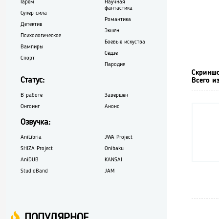
Гарем
Научная
фантастика
Супер сила
Романтика
Детектив
Экшен
Психологическое
Боевые искуства
Вампиры
Сёдзе
Спорт
Пародия
Скринш
Статус:
Всего и
В работе
Завершен
Онгоинг
Анонс
Озвучка:
AniLibria
JWA Project
SHIZA Project
Onibaku
AniDUB
KANSAI
StudioBand
JAM
ПОПУЛЯРНОЕ