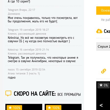
А где 10 серия?)
Telegram Вчера, 22:17
Основ
Домекано
Мне очень понравилось, только что посмотрела, вот
Не ра
бы продолжения, жаль его не будет(.
Telegram 19 сентября 2019 18:27
Ска
Клинок, рассекающий демонов
Kelestraz, Но всё же посоветую пересмотреть его с
озвучки СБ ( ну когда оно полностью выйдет )
Серия 1
Kelestraz 16 сентября 2019 21:14
Клинок, рассекающий демонов
Telegram, Так уж получилось, что некоторые аниме я
смотрю в озвучке Анилибрии, некоторые в озвучке
nasos 15 сентября 2019 02:54
Атака титанов 3 (часть 1)
годно
0%
СКОРО НА САЙТЕ:
ВСЕ ПРЕМЬЕРЫ
100%
100%