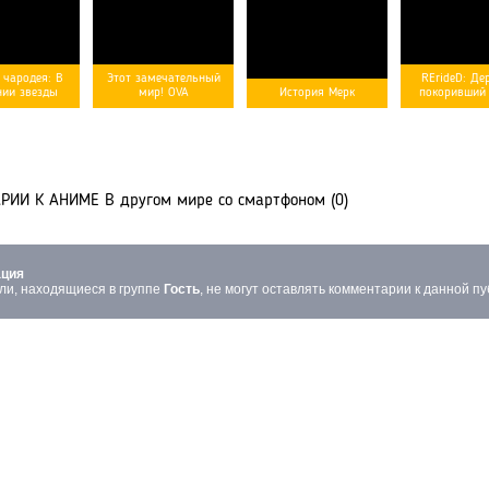
 чародея: В
Этот замечательный
RErideD: Де
pe-3]
[/rating-
[rating-type-3]
[/rating-
[rating-type-3]
[/rating-
[rating-type-3]
ии звезды
мир! OVA
История Мерк
покоривший
type-3]
type-3]
type-3]
ИИ К АНИМЕ В другом мире со смартфоном (0)
ция
ли, находящиеся в группе
Гость
, не могут оставлять комментарии к данной пу