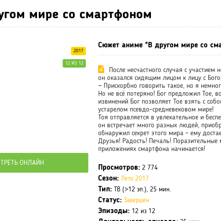
угом мире со смартфоном
Сюжет аниме "В другом мире со см
2017
12 ИЗ 12
После несчастного случая с участием 
он оказался сидящим лицом к лицу с Бого
— Прискорбно говорить такое, но я немно
Но не всё потеряно! Бог предложил Тое, в
извинений Бог позволяет Тое взять с соб
устарелом псевдо-средневековом мире!
Тоя отправляется в увлекательное и бесп
он встречает много разных людей, приобр
обнаружил секрет этого мира – ему доста
Друзья! Радость! Печаль! Поразительные
приложениях смартфона начинается!
ТРЕТЬ ОНЛАЙН
Просмотров:
2 774
Сезон:
Лето 2017
Тип:
ТВ (>12 эп.), 25 мин.
Статус:
Завершен
Эпизоды:
12 из 12