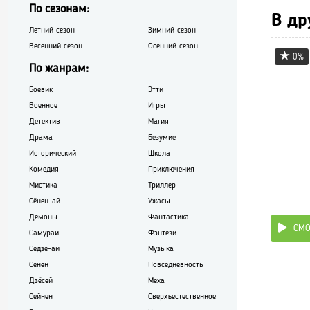
По сезонам:
В др
Летний сезон
Зимний сезон
Весенний сезон
Осенний сезон
0%
По жанрам:
Боевик
Этти
Военное
Игры
Детектив
Магия
Драма
Безумие
Исторический
Школа
Комедия
Приключения
Мистика
Триллер
Сёнен-ай
Ужасы
Демоны
Фантастика
СМО
Самураи
Фэнтези
Сёдзе-ай
Музыка
Сёнен
Повседневность
Дзёсей
Меха
Сейнен
Сверхъестественное