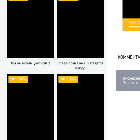
Невеста
[rating-ty
ожидан
type-3]
КОММЕНТАР
Мы не можем учиться! 2
Повар-боец Сома: Четвёртое
блюдо
Информа
100%
100%
Посетите