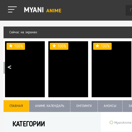
MYANI
ANIME
Сейчас на экранах:
100%
100%
100%
ГЛАВНАЯ
АНИМЕ КАЛЕНДАРЬ
ОНГОИНГИ
АНОНСЫ
З
КАТЕГОРИИ
MyaniAnime