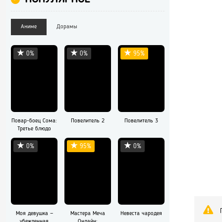
Аниме
Дорамы
0%
0%
95%
Повар-боец Сома:
Повелитель 2
Повелитель 3
Третье блюдо
0%
95%
0%
Моя девушка —
Мастера Меча
Невеста чародея
убежденная
Онлайн: