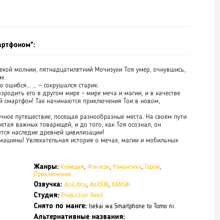
артфоном":
некой молнии, пятнадцатилетний Мочизуки Тоя умер, очнувшись,
м.
го ошибся… … — сокрушался старик.
озродить его в другом мире – мире меча и магии, и в качестве
ой смартфон! Так начинаются приключения Тои в новом,
ечное путешествие, посещая разнообразные места. На своём пути
етая важных товарищей, и до того, как Тоя осознал, он
ется наследие древней цивилизации!
 машины! Увлекательная история о мечах, магии и мобильных
Жанры:
Комедия
,
Фэнтези
,
Романтика
,
Гарем
,
Приключения
Озвучка:
AniLibria
,
AniDUB
,
KANSAI
Студия:
Production Reed
Снято по манге:
Isekai wa Smartphone to Tomo ni.
Альтернативные названия: