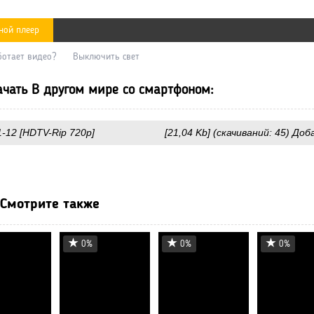
ной плеер
ботает видео?
Выключить свет
чать В другом мире со смартфоном:
-12 [HDTV-Rip 720p]
[21,04 Kb] (cкачиваний: 45) Доб
Смотрите также
0%
0%
0%