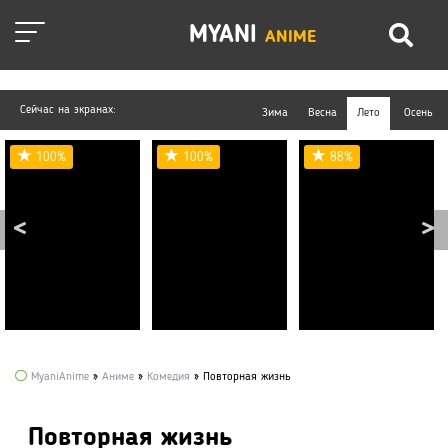
MYANI
ANIME
Сейчас на экранах:
Зима
Весна
Лето
Осень
100%
100%
88%
MyaniAnime
»
Аниме
»
Комедия
» Повторная жизнь
Повторная жизнь