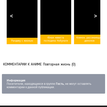
Юная невеста
Клинок, рассекающий
[rating-type-3]
[/rating-
[rating-type-3]
[/rating-
[rating-type-3]
[/rating-
Рандеву с жизнью
господина Нобунаги
демонов
type-3]
type-3]
type-3]
КОММЕНТАРИИ К АНИМЕ Повторная жизнь (0)
Информация
Посетители, находящиеся в группе
Гость
, не могут оставлять
комментарии к данной публикации.