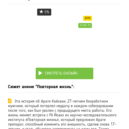
0%
2016
13 ИЗ 13
СМОТРЕТЬ ОНЛАЙН
Сюжет аниме "Повторная жизнь":
Эта история об Арате Кайзаки, 27-летнем безработном
мужчине, который потерпел неудачу в каждом собеседовании
после того, как был уволен с предыдущего места работы. Его
жизнь меняет встреча с Рё Йоакэ из научно-исследовательского
института «Повторная жизнь», который предложил Арате
препарат, способный изменить его внешность, сделав снова 17-