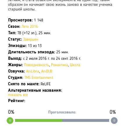
летним, и стать объектом эксперимента на один год. Таким
образом он начинает свою жизнь заново в качестве ученика
старшей школы.
Просмотров:
1 148
Сезон:
Лето 2016
Тип:
ТВ (>12 эп.), 25 мин.
Статус:
Завершен
Эпизоды:
13 из 13
Длительность эпизода:
25 мин.
Выход:
с 2 июля 2016 г. по 24 сент. 2016 г.
Жанры:
Повседневность
,
Романтика
,
Школа
Озвучка:
AniLibria
,
AniDUB
Студия:
TMS Entertainment
Снято по манге:
ReLIFE
Альтернативные названия:
показать все
Рейтинг:
0%
0%
Проголосовало:
0
0