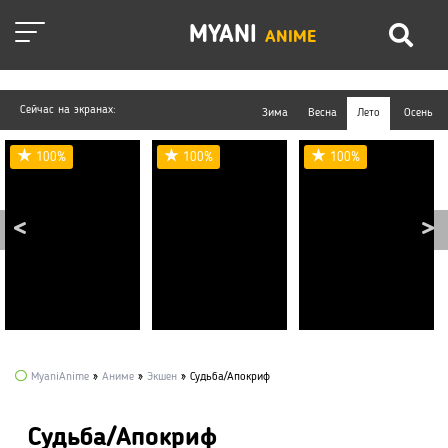
MYANI
ANIME
Сейчас на экранах:
Зима
Весна
Лето
Осень
100%
100%
100%
MyaniAnime
»
Аниме
»
Экшен
» Судьба/Апокриф
Судьба/Апокриф