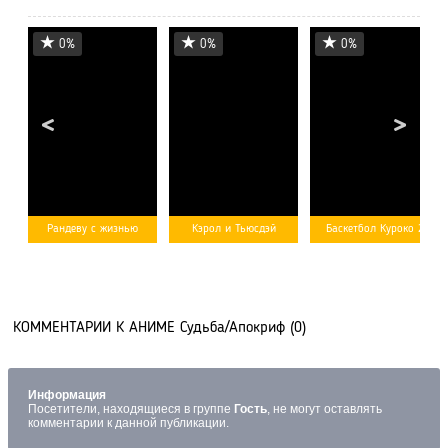
0%
0%
0%
[rating-type-3]
[/rating-
[rating-type-3]
[/rating-
[rating-type-3]
[/rating-
Рандеву с жизнью
Кэрол и Тьюсдэй
Баскетбол Куроко 2
type-3]
type-3]
type-3]
КОММЕНТАРИИ К АНИМЕ Судьба/Апокриф (0)
Информация
Посетители, находящиеся в группе
Гость
, не могут оставлять
комментарии к данной публикации.