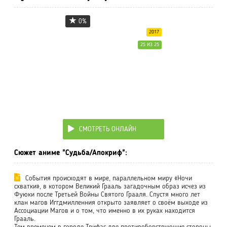
0%
2017
25 ИЗ 25
СМОТРЕТЬ ОНЛАЙН
Сюжет аниме "Судьба/Апокриф":
События происходят в мире, параллельном миру «Ночи
схватки», в котором Великий Грааль загадочным образ исчез из
Фуюки после Третьей Войны Святого Грааля. Спустя много лет
клан магов Иггдмилленния открыто заявляет о своём выходе из
Ассоциации Магов и о том, что именно в их руках находится
Грааль.