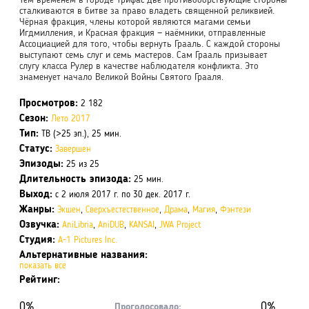
Тем временем в городе Трифас две противоборствующие стороны
сталкиваются в битве за право владеть священной реликвией.
Чёрная фракция, члены которой являются магами семьи
Игдмилления, и Красная фракция — наёмники, отправленные
Ассоциацией для того, чтобы вернуть Грааль. С каждой стороны
выступают семь слуг и семь мастеров. Сам Грааль призывает
слугу класса Рулер в качестве наблюдателя конфликта. Это
знаменует начало Великой Войны Святого Грааля.
Просмотров:
2 182
Сезон:
Лето 2017
Тип:
ТВ (>25 эп.), 25 мин.
Статус:
Завершен
Эпизоды:
25 из 25
Длительность эпизода:
25 мин.
Выход:
с 2 июля 2017 г. по 30 дек. 2017 г.
Жанры:
Экшен
,
Сверхъестественное
,
Драма
,
Магия
,
Фэнтези
Озвучка:
AniLibria
,
AniDUB
,
KANSAI
,
JWA Project
Студия:
A-1 Pictures Inc.
Альтернативные названия:
показать все
Рейтинг:
0%
0%
Проголосовало: