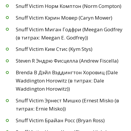
Snuff Victim Норм Комптон (Norm Compton)
Snuff Victim Кэрин Мовер (Caryn Mower)
Snuff Victim Миган Годфри (Meegan Godfrey
(в титрах: Meegan E. Godfrey))
Snuff Victim Ким Стис (Kym Stys)
Steven R Эндрю Фисцелла (Andrew Fiscella)
Brenda B Дэйл Вэддингтон Хоровиц (Dale
Waddington Horowitz (в титрах: Dale
Waddington Horowitz))
Snuff Victim Эрнест Мишко (Ernest Misko (в
титрах: Ernie Misko))
Snuff Victim Брайан Росс (Bryan Ross)