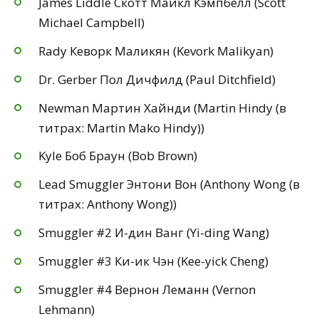
James Liddle Скотт Майкл Кэмпбелл (Scott
Michael Campbell)
Rady Кеворк Маликян (Kevork Malikyan)
Dr. Gerber Пол Дичфилд (Paul Ditchfield)
Newman Мартин Хайнди (Martin Hindy (в
титрах: Martin Mako Hindy))
Kyle Боб Браун (Bob Brown)
Lead Smuggler Энтони Вон (Anthony Wong (в
титрах: Anthony Wong))
Smuggler #2 И-дин Ванг (Yi-ding Wang)
Smuggler #3 Ки-ик Чэн (Kee-yick Cheng)
Smuggler #4 Вернон Леманн (Vernon
Lehmann)