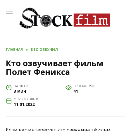
Перейти
к
содержанию
ГЛАВНАЯ
»
КТО ОЗВУЧИЛ
Кто озвучивает фильм
Полет Феникса
НА ЧТЕНИЕ
ПРОСМОТРОВ
3 мин
41
ОПУБЛИКОВАНО
11.01.2022
Если вас интересует кто озвучивал фильм