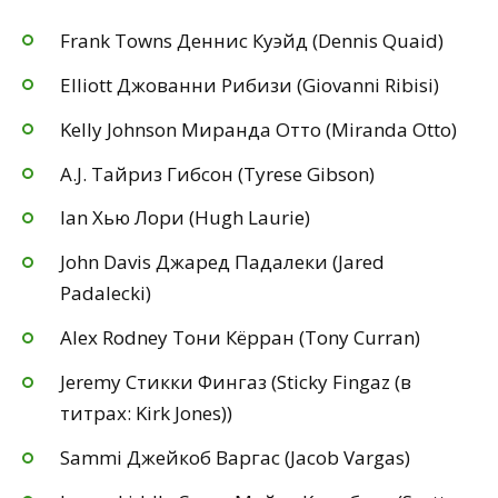
Frank Towns Деннис Куэйд (Dennis Quaid)
Elliott Джованни Рибизи (Giovanni Ribisi)
Kelly Johnson Миранда Отто (Miranda Otto)
A.J. Тайриз Гибсон (Tyrese Gibson)
Ian Хью Лори (Hugh Laurie)
John Davis Джаред Падалеки (Jared
Padalecki)
Alex Rodney Тони Кёрран (Tony Curran)
Jeremy Стикки Фингаз (Sticky Fingaz (в
титрах: Kirk Jones))
Sammi Джейкоб Варгас (Jacob Vargas)