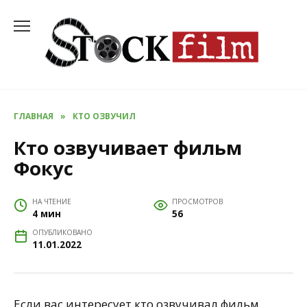
Перейти
к
содержанию
ГЛАВНАЯ
»
КТО ОЗВУЧИЛ
Кто озвучивает фильм
Фокус
НА ЧТЕНИЕ
ПРОСМОТРОВ
4 мин
56
ОПУБЛИКОВАНО
11.01.2022
Если вас интересует кто озвучивал фильм