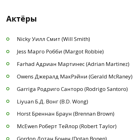
Актёры
Nicky Уилл Смит (Will Smith)
Jess Марго Робби (Margot Robbie)
Farhad Адриан Мартинес (Adrian Martinez)
Owens Джералд МакРэйни (Gerald McRaney)
Garriga Родриго Санторо (Rodrigo Santoro)
Liyuan Б.Д. Вонг (B.D. Wong)
Horst Бреннан Браун (Brennan Brown)
McEwen Роберт Тейлор (Robert Taylor)
Gordon Дотан Бонен (Dotan Bonen)