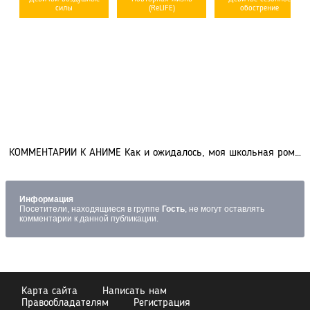
силы
(ReLIFE)
обострение
КОММЕНТАРИИ К АНИМЕ Как и ожидалось, моя школьная романтическая жизнь не удалась 3 (0)
Информация
Посетители, находящиеся в группе
Гость
, не могут оставлять
комментарии к данной публикации.
Карта сайта
Написать нам
Правообладателям
Регистрация