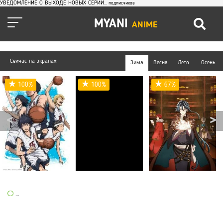
УВЕДОМЛЕНИЕ О ВЫХОДЕ НОВЫХ СЕРИЙ
...
подписчиков
MYANI
ANIME
Сейчас на экранах:
Зима
Весна
Лето
Осень
100%
100%
67%
MyaniAnime
»
Аниме
»
Комедия
» Как и ожидалось, моя школьная романтическая