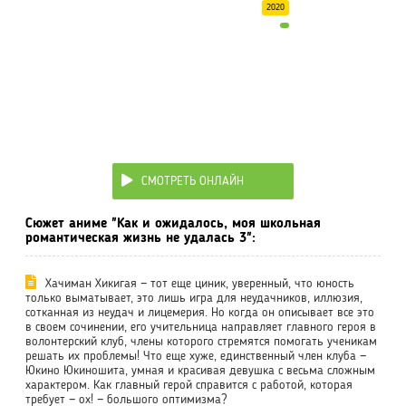
2020
СМОТРЕТЬ ОНЛАЙН
Сюжет аниме "Как и ожидалось, моя школьная
романтическая жизнь не удалась 3":
Хачиман Хикигая — тот еще циник, уверенный, что юность
только выматывает, это лишь игра для неудачников, иллюзия,
сотканная из неудач и лицемерия. Но когда он описывает все это
в своем сочинении, его учительница направляет главного героя в
волонтерский клуб, члены которого стремятся помогать ученикам
решать их проблемы! Что еще хуже, единственный член клуба —
Юкино Юкиношита, умная и красивая девушка с весьма сложным
характером. Как главный герой справится с работой, которая
требует — ох! — большого оптимизма?