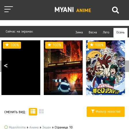
MYANI
ANIME
Сейчас на экранах:
Зима
Весна
Лето
Осень
100%
100%
100%
Фильтр новостей
СМЕНИТЬ ВИД:
MyaniAnime
»
Аниме
»
Экшен
» Страница 10