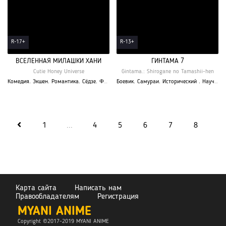
R-17+
R-13+
ВСЕЛЕННАЯ МИЛАШКИ ХАНИ
ГИНТАМА 7
Cutie Honey Universe
Gintama.: Shirogane no Tamashii-hen
Комедия
,
Экшен
,
Романтика
,
Сёдзе
,
Фантастика
Боевик
,
Магия
,
Самураи
,
Аниме
,
Исторический
,
Завершён
,
,
Весна 201
Научная фантастика
1
...
4
5
6
7
8
9
Карта сайта
Написать нам
Правообладателям
Регистрация
MYANI ANIME
Copyright ©2017-2019 MYANI
ANIME