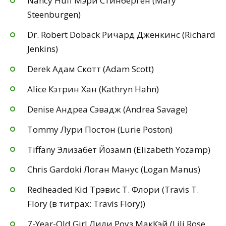
Nancy Huff Мэри Стинберген (Mary
Steenburgen)
Dr. Robert Doback Ричард Дженкинс (Richard
Jenkins)
Derek Адам Скотт (Adam Scott)
Alice Кэтрин Хан (Kathryn Hahn)
Denise Андреа Сэвадж (Andrea Savage)
Tommy Лури Постон (Lurie Poston)
Tiffany Элизабет Йозамп (Elizabeth Yozamp)
Chris Gardoki Логан Манус (Logan Manus)
Redheaded Kid Трэвис Т. Флори (Travis T.
Flory (в титрах: Travis Flory))
7-Year-Old Girl Лили Роуз МакКэй (Lili Rose