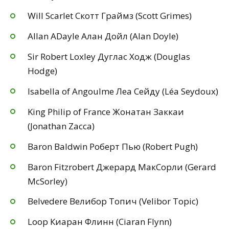
Will Scarlet Скотт Граймз (Scott Grimes)
Allan ADayle Алан Дойл (Alan Doyle)
Sir Robert Loxley Дуглас Ходж (Douglas
Hodge)
Isabella of Angoulme Леа Сейду (Léa Seydoux)
King Philip of France Жонатан Заккаи
(Jonathan Zacca)
Baron Baldwin Роберт Пью (Robert Pugh)
Baron Fitzrobert Джерард МакСорли (Gerard
McSorley)
Belvedere Велибор Топич (Velibor Topic)
Loop Киаран Флинн (Ciaran Flynn)