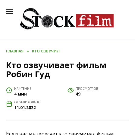
Перейти
к
содержанию
ГЛАВНАЯ
»
КТО ОЗВУЧИЛ
Кто озвучивает фильм
Робин Гуд
НА ЧТЕНИЕ
ПРОСМОТРОВ
4 мин
49
ОПУБЛИКОВАНО
11.01.2022
Если вас интересует кто озвучивал фильм