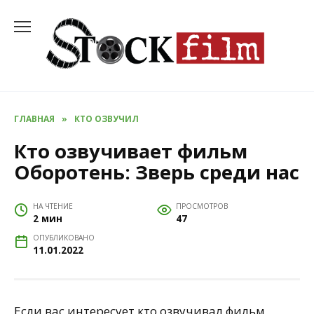
Перейти
к
содержанию
ГЛАВНАЯ
»
КТО ОЗВУЧИЛ
Кто озвучивает фильм
Оборотень: Зверь среди нас
НА ЧТЕНИЕ
ПРОСМОТРОВ
2 мин
47
ОПУБЛИКОВАНО
11.01.2022
Если вас интересует кто озвучивал фильм