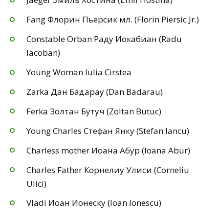
Fang Флорин Пьерсик мл. (Florin Piersic Jr.)
Constable Orban Раду Иокабиан (Radu
Iacoban)
Young Woman Iulia Cirstea
Zarka Дан Бадарау (Dan Badarau)
Ferka Золтан Бутуч (Zoltan Butuc)
Young Charles Стефан Янку (Stefan Iancu)
Charless mother Иоана Абур (Ioana Abur)
Charles Father Корнелиу Улиси (Corneliu
Ulici)
Vladi Иоан Ионеску (Ioan Ionescu)