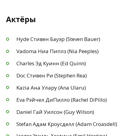
Актёры
Hyde Стивен Бауэр (Steven Bauer)
Vadoma Ниа Пиплз (Nia Peeples)
Charles Эд Куинн (Ed Quinn)
Doc Стивен Ри (Stephen Rea)
Kazia Ана Улару (Ana Ularu)
Eva Рэйчел ДиПилло (Rachel DiPillo)
Daniel Гай Уилсон (Guy Wilson)
Stefan Адам Кроусделл (Adam Croasdell)
Jaeger Эмиль Хостина (Emil Hostina)