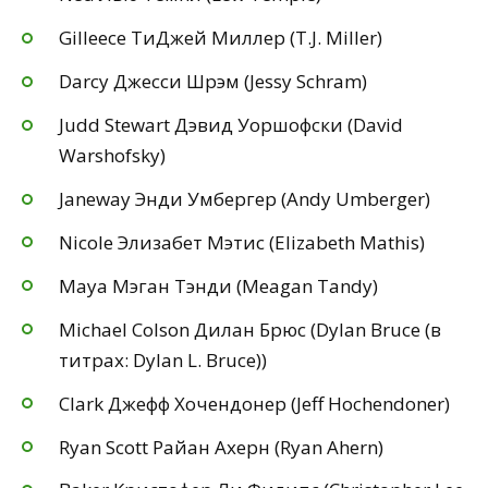
Gilleece ТиДжей Миллер (T.J. Miller)
Darcy Джесси Шрэм (Jessy Schram)
Judd Stewart Дэвид Уоршофски (David
Warshofsky)
Janeway Энди Умбергер (Andy Umberger)
Nicole Элизабет Мэтис (Elizabeth Mathis)
Maya Мэган Тэнди (Meagan Tandy)
Michael Colson Дилан Брюс (Dylan Bruce (в
титрах: Dylan L. Bruce))
Clark Джефф Хочендонер (Jeff Hochendoner)
Ryan Scott Райан Ахерн (Ryan Ahern)