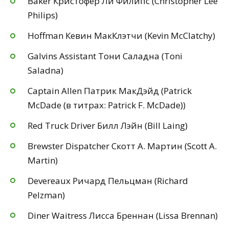
Baker Кристофер Ли Филипс (Christopher Lee
Philips)
Hoffman Кевин МакКлэтчи (Kevin McClatchy)
Galvins Assistant Тони Саладна (Toni
Saladna)
Captain Allen Патрик МакДэйд (Patrick
McDade (в титрах: Patrick F. McDade))
Red Truck Driver Билл Лэйн (Bill Laing)
Brewster Dispatcher Скотт А. Мартин (Scott A.
Martin)
Devereaux Ричард Пельцман (Richard
Pelzman)
Diner Waitress Лисса Бреннан (Lissa Brennan)