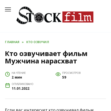
Перейти
к
содержанию
ГЛАВНАЯ
»
КТО ОЗВУЧИЛ
Кто озвучивает фильм
Мужчина нарасхват
НА ЧТЕНИЕ
ПРОСМОТРОВ
2 мин
59
ОПУБЛИКОВАНО
11.01.2022
Если вас интересует кто озвучивал фильм