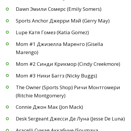
Dawn Эмили Сомерс (Emily Somers)
Sports Anchor Джерри Мэй (Gerry May)
Lupe Катя Гомез (Katia Gomez)
Mom #1 Джизелла Маренго (Gisella
Marengo)
Mom #2 Синди Крикмор (Cindy Creekmore)
Mom #3 Ники Баггз (Nicky Buggs)
The Owner (Sports Shop) Ричи Монтгомери
(Ritchie Montgomery)
Connie Джон Мак (Jon Mack)
Desk Sergeant Джесси Де Луна (Jesse De Luna)
Aracelli Сумая Аккабуне (Soumaya