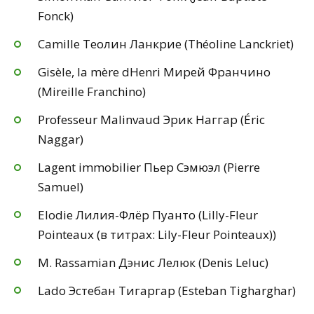
Fonck)
Camille Теолин Ланкрие (Théoline Lanckriet)
Gisèle, la mère dHenri Мирей Франчино
(Mireille Franchino)
Professeur Malinvaud Эрик Наггар (Éric
Naggar)
Lagent immobilier Пьер Сэмюэл (Pierre
Samuel)
Elodie Лилия-Флёр Пуанто (Lilly-Fleur
Pointeaux (в титрах: Lily-Fleur Pointeaux))
M. Rassamian Дэнис Лелюк (Denis Leluc)
Lado Эстебан Тигаргар (Esteban Tigharghar)