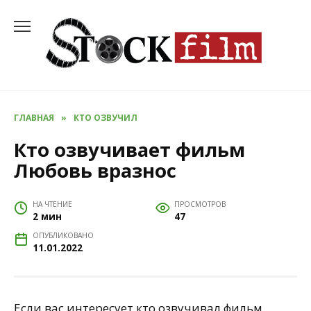
Перейти
к
содержанию
ГЛАВНАЯ
»
КТО ОЗВУЧИЛ
Кто озвучивает фильм
Любовь вразнос
НА ЧТЕНИЕ
ПРОСМОТРОВ
2 мин
47
ОПУБЛИКОВАНО
11.01.2022
Если вас интересует кто озвучивал фильм