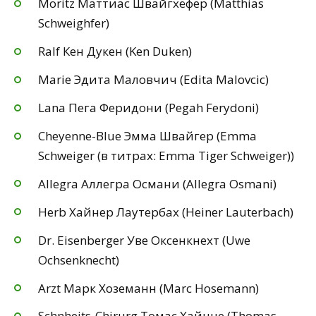
Moritz Маттиас Швайгхёфер (Matthias
Schweighfer)
Ralf Кен Дукен (Ken Duken)
Marie Эдита Маловчич (Edita Malovcic)
Lana Пега Феридони (Pegah Ferydoni)
Cheyenne-Blue Эмма Швайгер (Emma
Schweiger (в титрах: Emma Tiger Schweiger))
Allegra Аллегра Османи (Allegra Osmani)
Herb Хайнер Лаутербах (Heiner Lauterbach)
Dr. Eisenberger Уве Оксенкнехт (Uwe
Ochsenknecht)
Arzt Марк Хоземанн (Marc Hosemann)
Schnheits-Chirurg Томас Хайнце (Thomas