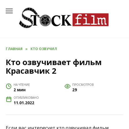
Перейти
к
содержанию
ГЛАВНАЯ
»
КТО ОЗВУЧИЛ
Кто озвучивает фильм
Красавчик 2
НА ЧТЕНИЕ
ПРОСМОТРОВ
2 мин
29
ОПУБЛИКОВАНО
11.01.2022
Если вас интересует кто озвучивал фильм