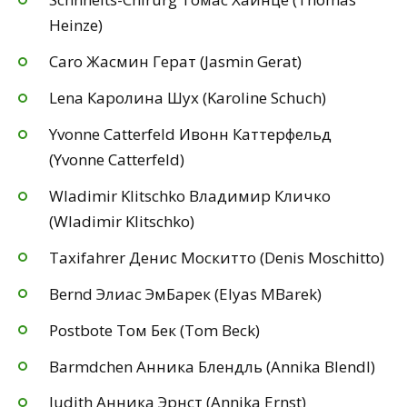
Heinze)
Caro Жасмин Герат (Jasmin Gerat)
Lena Каролина Шух (Karoline Schuch)
Yvonne Catterfeld Ивонн Каттерфельд
(Yvonne Catterfeld)
Wladimir Klitschko Владимир Кличко
(Wladimir Klitschko)
Taxifahrer Денис Москитто (Denis Moschitto)
Bernd Элиас ЭмБарек (Elyas MBarek)
Postbote Том Бек (Tom Beck)
Barmdchen Анника Блендль (Annika Blendl)
Judith Анника Эрнст (Annika Ernst)