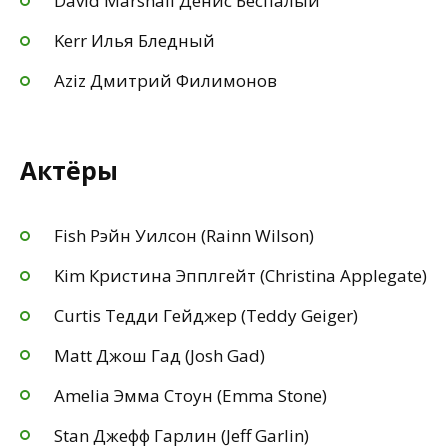
David Marshall Денис Беспалый
Kerr Илья Бледный
Aziz Дмитрий Филимонов
Актёры
Fish Рэйн Уилсон (Rainn Wilson)
Kim Кристина Эпплгейт (Christina Applegate)
Curtis Тедди Гейджер (Teddy Geiger)
Matt Джош Гад (Josh Gad)
Amelia Эмма Стоун (Emma Stone)
Stan Джефф Гарлин (Jeff Garlin)