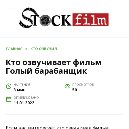
Перейти
к
содержанию
ГЛАВНАЯ
»
КТО ОЗВУЧИЛ
Кто озвучивает фильм
Голый барабанщик
НА ЧТЕНИЕ
ПРОСМОТРОВ
3 мин
50
ОПУБЛИКОВАНО
11.01.2022
Если вас интересует кто озвучивал фильм