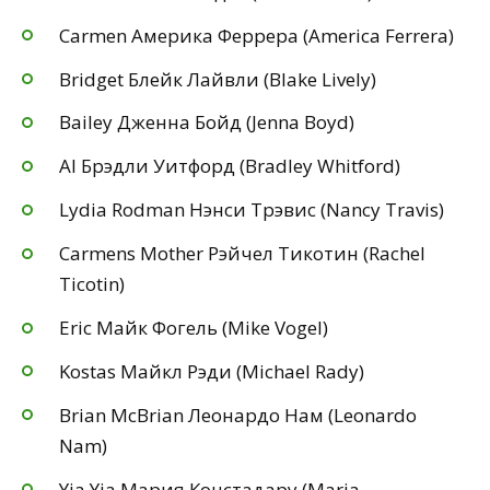
Carmen Америка Феррера (America Ferrera)
Bridget Блейк Лайвли (Blake Lively)
Bailey Дженна Бойд (Jenna Boyd)
Al Брэдли Уитфорд (Bradley Whitford)
Lydia Rodman Нэнси Трэвис (Nancy Travis)
Carmens Mother Рэйчел Тикотин (Rachel
Ticotin)
Eric Майк Фогель (Mike Vogel)
Kostas Майкл Рэди (Michael Rady)
Brian McBrian Леонардо Нам (Leonardo
Nam)
Yia Yia Мария Констадару (Maria