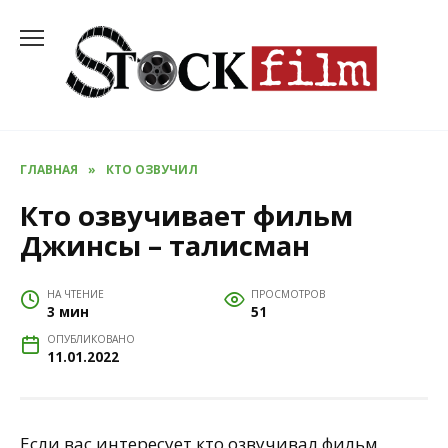
Перейти
к
содержанию
ГЛАВНАЯ
»
КТО ОЗВУЧИЛ
Кто озвучивает фильм
Джинсы – талисман
НА ЧТЕНИЕ
ПРОСМОТРОВ
3 мин
51
ОПУБЛИКОВАНО
11.01.2022
Если вас интересует кто озвучивал фильм