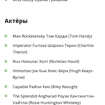
Актёры
Max Rockatansky Том Харди (Tom Hardy)
Imperator Furiosa Шарлиз Терон (Charlize
Theron)
Nux Николас Холт (Nicholas Hoult)
Immortan Joe Хью Кияс-Бёрн (Hugh Keays-
Byrne)
Capable Райли Кио (Riley Keough)
The Splendid Angharad Роузи Хантингтон-
Уайтли (Rosie Huntington-Whiteley)