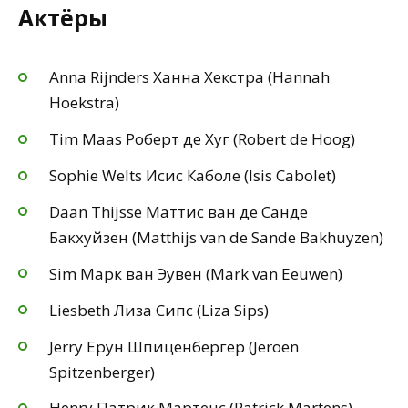
Актёры
Anna Rijnders Ханна Хекстра (Hannah
Hoekstra)
Tim Maas Роберт де Хуг (Robert de Hoog)
Sophie Welts Исис Каболе (Isis Cabolet)
Daan Thijsse Маттис ван де Санде
Бакхуйзен (Matthijs van de Sande Bakhuyzen)
Sim Марк ван Эувен (Mark van Eeuwen)
Liesbeth Лиза Сипс (Liza Sips)
Jerry Ерун Шпиценбергер (Jeroen
Spitzenberger)
Henry Патрик Мартенс (Patrick Martens)