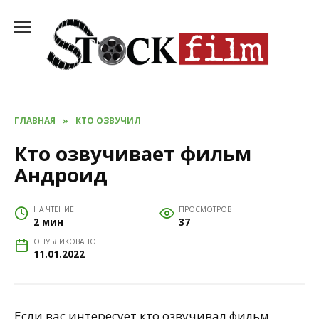
Перейти
к
содержанию
ГЛАВНАЯ
»
КТО ОЗВУЧИЛ
Кто озвучивает фильм
Андроид
НА ЧТЕНИЕ
ПРОСМОТРОВ
2 мин
37
ОПУБЛИКОВАНО
11.01.2022
Если вас интересует кто озвучивал фильм