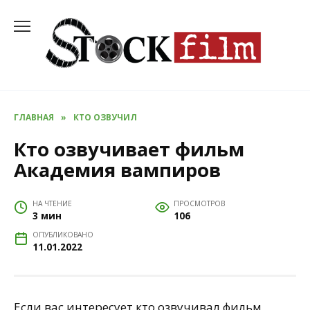
Перейти
к
содержанию
ГЛАВНАЯ
»
КТО ОЗВУЧИЛ
Кто озвучивает фильм
Академия вампиров
НА ЧТЕНИЕ
ПРОСМОТРОВ
3 мин
106
ОПУБЛИКОВАНО
11.01.2022
Если вас интересует кто озвучивал фильм