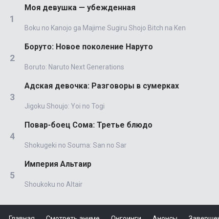
Моя девушка — убежденная
Boku no Kanojo ga Majime Sugiru Shojo Bitch na Ken
Боруто: Новое поколение Наруто
Boruto: Naruto Next Generations
Адская девочка: Разговоры в сумерках
Jigoku Shoujo: Yoi no Togi
Повар-боец Сома: Третье блюдо
Shokugeki no Souma: San no Sar
Империя Альтаир
Shoukoku no Altair
Главная
Смотреть аниме
Онгоинги
Анонсы
Заверше