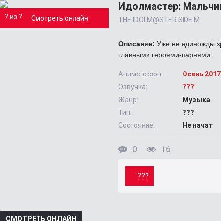
Идолмастер: Мальчи
? из ?
Смотреть онлайн
THE IDOLM@STER SIDE M
Описание:
Уже не единожды зр
главными героями-парнями.
Аниме-сезон:
Осень 2017
Озвучка:
???
Жанр:
Музыка
Тип:
???
Состояние:
Не начат
0
16
???
СМОТРЕТЬ ОНЛАЙН