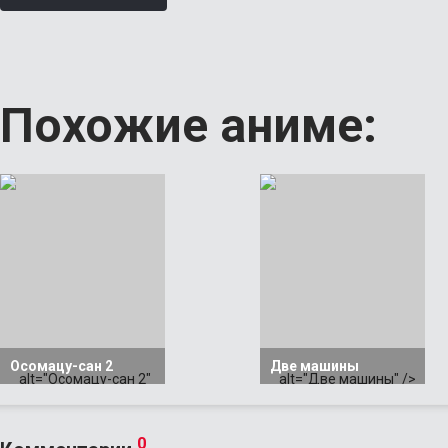
Похожие аниме:
Осомацу-сан 2
Две машины
alt="Осомацу-сан 2"
alt="Две машины" />
/>
0